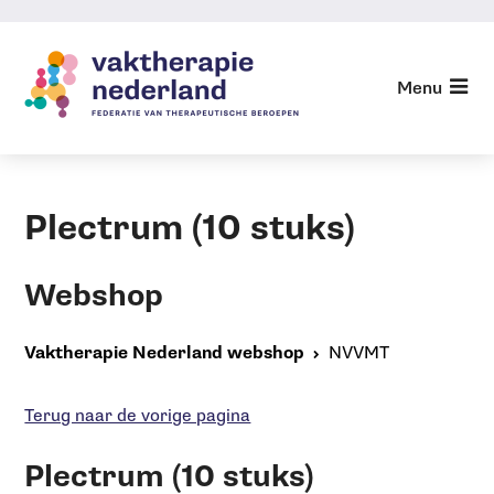
Sla
links
over
Terug naar Vaktherapie
Menu
Nederland
Jump
to
Webshop
navigation
Jump
Plectrum (10 stuks)
to
main
content
Webshop
Vaktherapie Nederland webshop
NVVMT
Terug naar de vorige pagina
Plectrum (10 stuks)