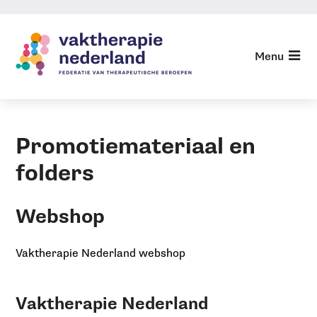
Sla
links
over
Terug naar Vaktherapie
Menu
Nederland
Jump
to
Webshop
navigation
Jump
Promotiemateriaal en
to
main
folders
content
Webshop
Vaktherapie Nederland webshop
Vaktherapie Nederland