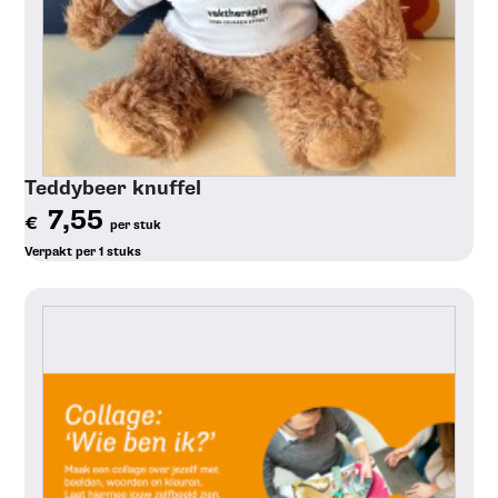
Teddybeer knuffel
7,55
€
per stuk
Verpakt per 1 stuks
Toon details