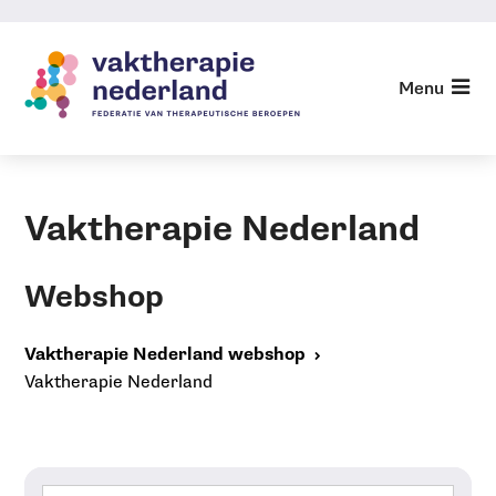
Sla
links
over
Terug naar Vaktherapie
Menu
Nederland
Jump
to
Webshop
navigation
Jump
Vaktherapie Nederland
to
main
content
Webshop
Vaktherapie Nederland webshop
Vaktherapie Nederland