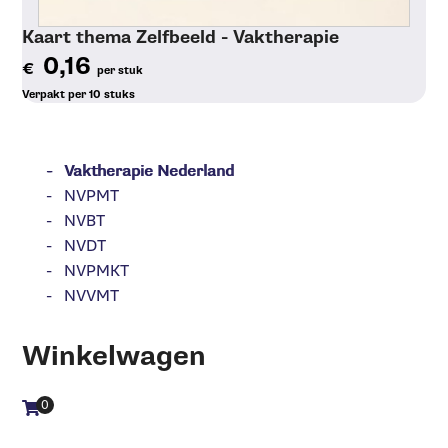
Kaart thema Zelfbeeld - Vaktherapie
0,16
€
per stuk
Verpakt per 10 stuks
Toon details
Vaktherapie Nederland
NVPMT
NVBT
NVDT
NVPMKT
NVVMT
Winkelwagen
0
Aantal artikelen in winkelwagen: