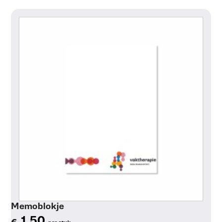
Toon details
Memoblokje
1,50
€