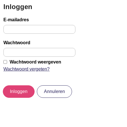
Inloggen
Sla
links
E-mailadres
over
Jump
to
Wachtwoord
main
content
Wachtwoord weergeven
Wachtwoord vergeten?
Inloggen
Annuleren