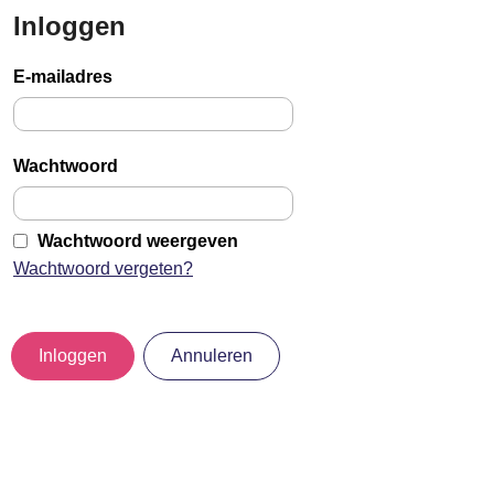
Inloggen
Sla
links
E-mailadres
over
Jump
to
Wachtwoord
main
content
Wachtwoord weergeven
Wachtwoord vergeten?
Inloggen
Annuleren