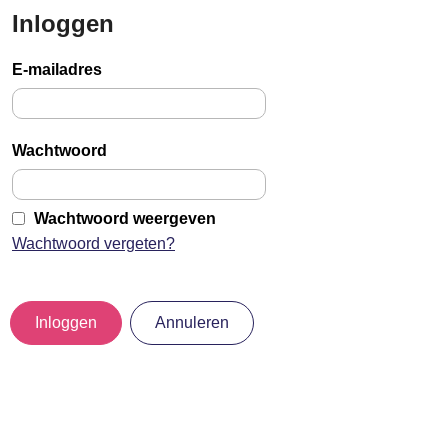
Inloggen
Sla
links
E-mailadres
over
Jump
to
Wachtwoord
main
content
Wachtwoord weergeven
Wachtwoord vergeten?
Inloggen
Annuleren