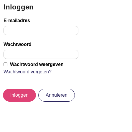
Inloggen
Sla
links
E-mailadres
over
Jump
to
Wachtwoord
main
content
Wachtwoord weergeven
Wachtwoord vergeten?
Inloggen
Annuleren