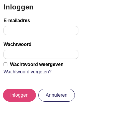
Inloggen
Sla
links
E-mailadres
over
Jump
to
Wachtwoord
main
content
Wachtwoord weergeven
Wachtwoord vergeten?
Inloggen
Annuleren