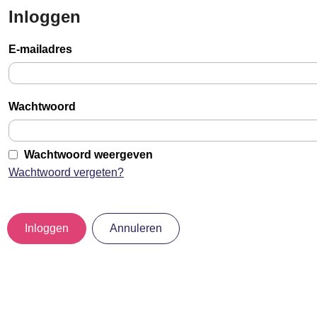
Inloggen
Sla
links
E-mailadres
over
Jump
to
Wachtwoord
main
content
Wachtwoord weergeven
Wachtwoord vergeten?
Inloggen
Annuleren