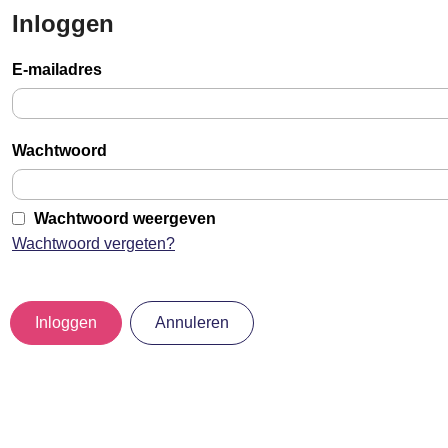
Inloggen
Sla
links
E-mailadres
over
Jump
to
Wachtwoord
main
content
Wachtwoord weergeven
Wachtwoord vergeten?
Inloggen
Annuleren