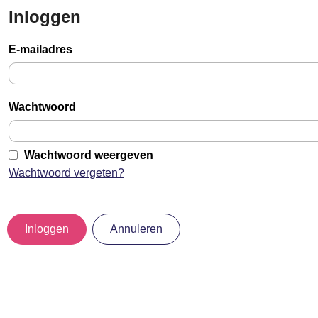
Inloggen
Sla
links
E-mailadres
over
Jump
to
Wachtwoord
main
content
Wachtwoord weergeven
Wachtwoord vergeten?
Inloggen
Annuleren