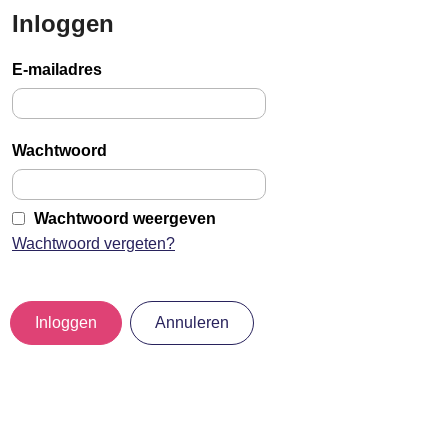
Inloggen
Sla
links
E-mailadres
over
Jump
to
Wachtwoord
main
content
Wachtwoord weergeven
Wachtwoord vergeten?
Inloggen
Annuleren