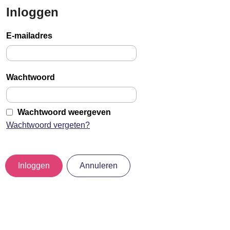
Inloggen
Sla
links
E-mailadres
over
Jump
to
Wachtwoord
main
content
Wachtwoord weergeven
Wachtwoord vergeten?
Inloggen
Annuleren