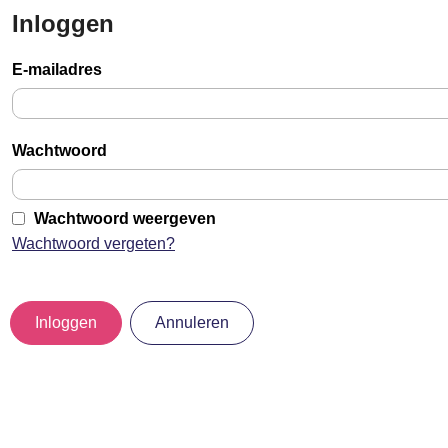
Inloggen
Sla
links
E-mailadres
over
Jump
to
Wachtwoord
main
content
Wachtwoord weergeven
Wachtwoord vergeten?
Inloggen
Annuleren