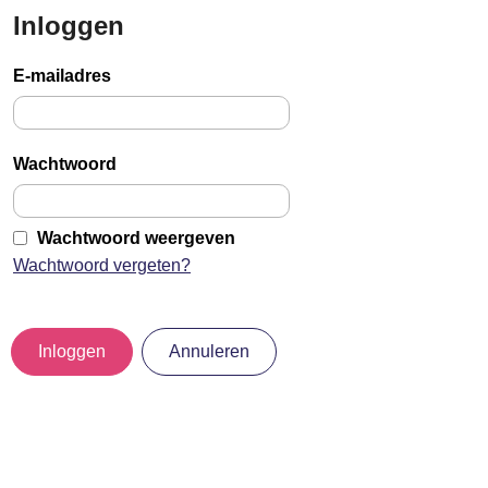
Inloggen
Sla
links
E-mailadres
over
Jump
to
Wachtwoord
main
content
Wachtwoord weergeven
Wachtwoord vergeten?
Inloggen
Annuleren