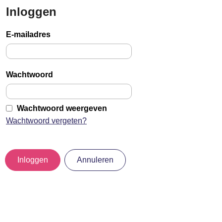
Inloggen
Sla
links
E-mailadres
over
Jump
to
Wachtwoord
main
content
Wachtwoord weergeven
Wachtwoord vergeten?
Inloggen
Annuleren