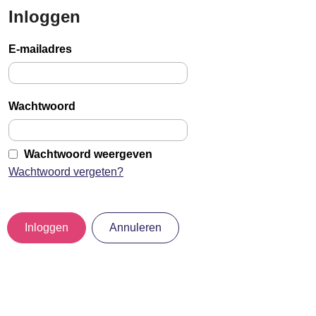
Inloggen
Sla
links
E-mailadres
over
Jump
to
Wachtwoord
main
content
Wachtwoord weergeven
Wachtwoord vergeten?
Inloggen
Annuleren