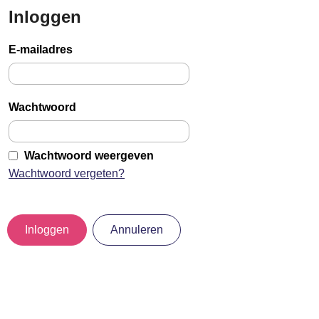
Inloggen
Sla
links
E-mailadres
over
Jump
to
Wachtwoord
main
content
Wachtwoord weergeven
Wachtwoord vergeten?
Inloggen
Annuleren