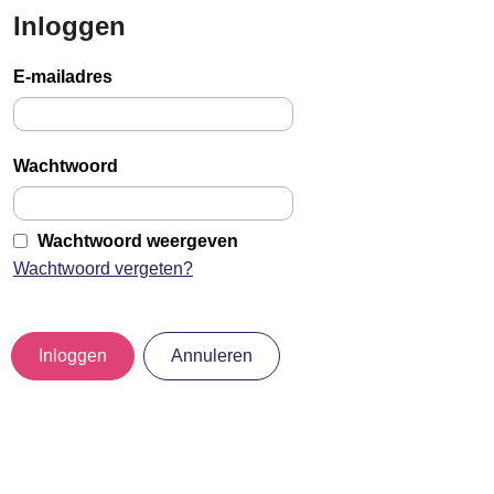
Inloggen
Sla
links
E-mailadres
over
Jump
to
Wachtwoord
main
content
Wachtwoord weergeven
Wachtwoord vergeten?
Inloggen
Annuleren