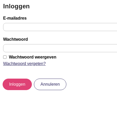
Inloggen
Sla
links
E-mailadres
over
Jump
to
Wachtwoord
main
content
Wachtwoord weergeven
Wachtwoord vergeten?
Inloggen
Annuleren