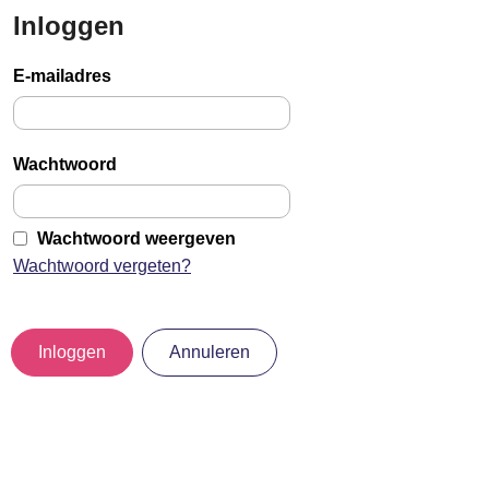
Inloggen
Sla
links
E-mailadres
over
Jump
to
Wachtwoord
main
content
Wachtwoord weergeven
Wachtwoord vergeten?
Inloggen
Annuleren