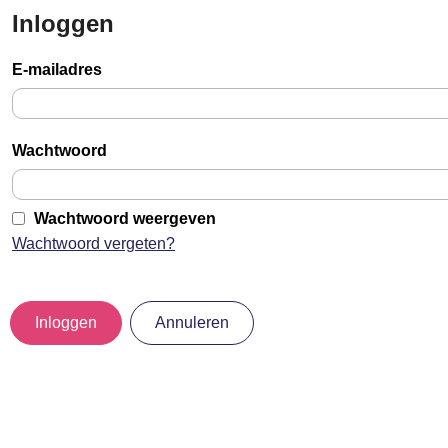
Inloggen
Sla
links
E-mailadres
over
Jump
to
Wachtwoord
main
content
Wachtwoord weergeven
Wachtwoord vergeten?
Inloggen
Annuleren