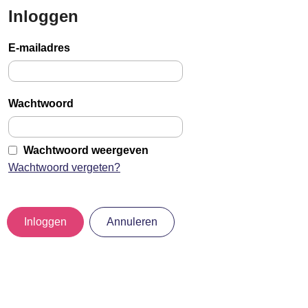
Inloggen
Sla
links
E-mailadres
over
Jump
to
Wachtwoord
main
content
Wachtwoord weergeven
Wachtwoord vergeten?
Inloggen
Annuleren