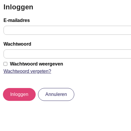
Inloggen
Sla
links
E-mailadres
over
Jump
to
Wachtwoord
main
content
Wachtwoord weergeven
Wachtwoord vergeten?
Inloggen
Annuleren