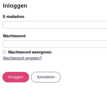
Inloggen
Sla
links
E-mailadres
over
Jump
to
Wachtwoord
main
content
Wachtwoord weergeven
Wachtwoord vergeten?
Inloggen
Annuleren