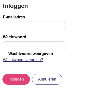
Inloggen
Sla
links
E-mailadres
over
Jump
to
Wachtwoord
main
content
Wachtwoord weergeven
Wachtwoord vergeten?
Inloggen
Annuleren