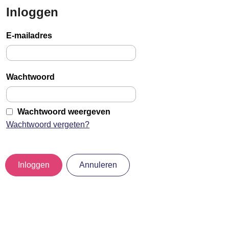
Inloggen
Sla
links
E-mailadres
over
Jump
to
Wachtwoord
main
content
Wachtwoord weergeven
Wachtwoord vergeten?
Inloggen
Annuleren