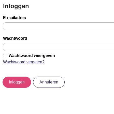
Inloggen
Sla
links
E-mailadres
over
Jump
to
Wachtwoord
main
content
Wachtwoord weergeven
Wachtwoord vergeten?
Inloggen
Annuleren