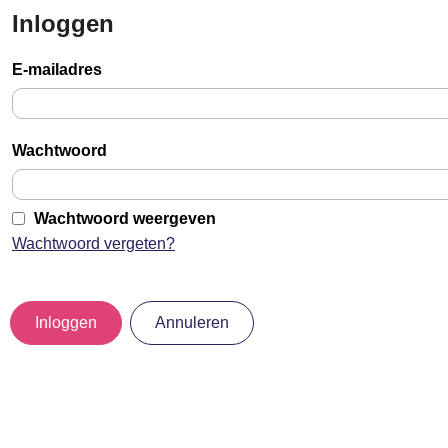
Inloggen
Sla
links
E-mailadres
over
Jump
to
Wachtwoord
main
content
Wachtwoord weergeven
Wachtwoord vergeten?
Inloggen
Annuleren