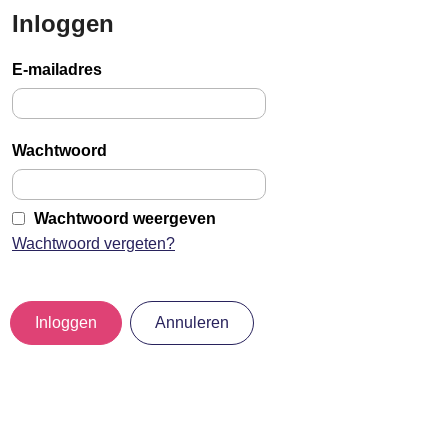
Inloggen
Sla
links
E-mailadres
over
Jump
to
Wachtwoord
main
content
Wachtwoord weergeven
Wachtwoord vergeten?
Inloggen
Annuleren