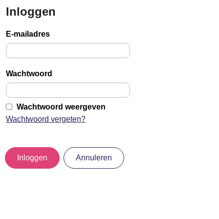
Inloggen
Sla
links
E-mailadres
over
Jump
to
Wachtwoord
main
content
Wachtwoord weergeven
Wachtwoord vergeten?
Inloggen
Annuleren