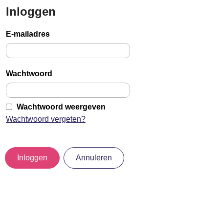
Inloggen
Sla
links
E-mailadres
over
Jump
to
Wachtwoord
main
content
Wachtwoord weergeven
Wachtwoord vergeten?
Inloggen
Annuleren