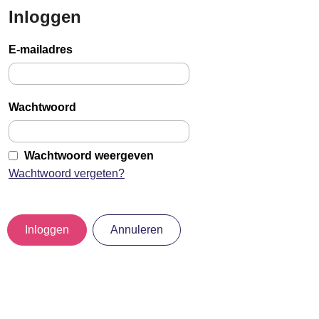
Inloggen
Sla
links
E-mailadres
over
Jump
to
Wachtwoord
main
content
Wachtwoord weergeven
Wachtwoord vergeten?
Inloggen
Annuleren