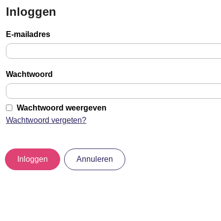
Inloggen
Sla
links
E-mailadres
over
Jump
to
Wachtwoord
main
content
Wachtwoord weergeven
Wachtwoord vergeten?
Inloggen
Annuleren