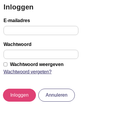
Inloggen
Sla
links
E-mailadres
over
Jump
to
Wachtwoord
main
content
Wachtwoord weergeven
Wachtwoord vergeten?
Inloggen
Annuleren