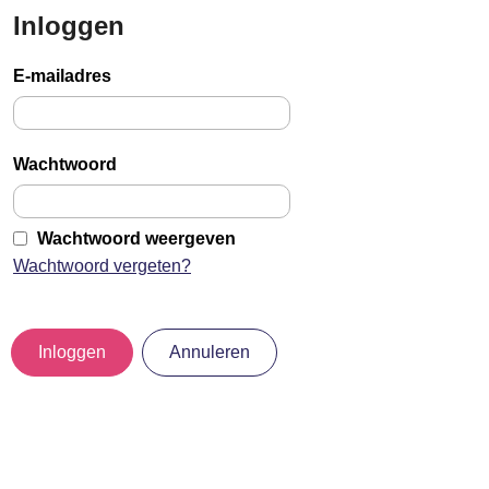
Inloggen
Sla
links
E-mailadres
over
Jump
to
Wachtwoord
main
content
Wachtwoord weergeven
Wachtwoord vergeten?
Inloggen
Annuleren