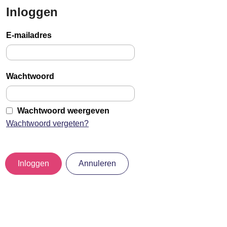
Inloggen
Sla
links
E-mailadres
over
Jump
to
Wachtwoord
main
content
Wachtwoord weergeven
Wachtwoord vergeten?
Inloggen
Annuleren