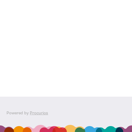
Bezoek
Powered by
Procurios
onze
social
media
pagina's: